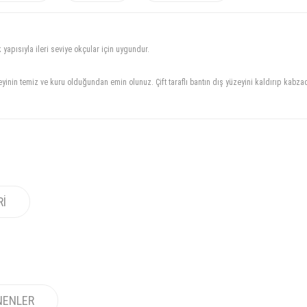
yapısıyla ileri seviye okçular için uygundur.
in temiz ve kuru olduğundan emin olunuz. Çift taraflı bantın dış yüzeyini kaldırıp kabzad
RI
NENLER