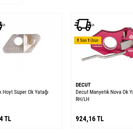
\n
\n
Son
1
Ürün
DECUT
k Hoyt Süper Ok Yatağı
Decut Manyetik Nova Ok Y
RH/LH
4
TL
924,16
TL