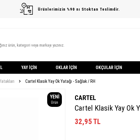
Ürünlerimizin %90 nı Stoktan Teslimdir.
L
YAY İÇIN
OKLAR İÇIN
OKÇULAR İÇIN
Yatakları
Cartel Klasik Yay Ok Yatağı - Sağlak / RH
YENI
CARTEL
Ürün
Cartel Klasik Yay Ok Y
32,95
TL