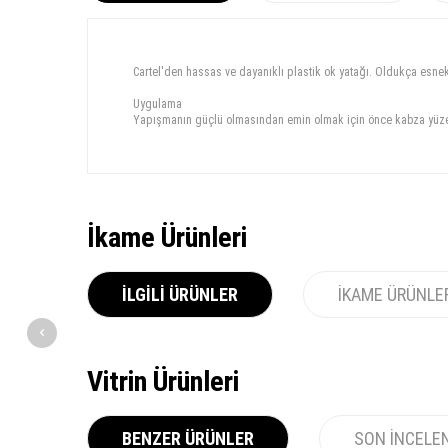
Cartel'den hassas ve dayanıklı plastik ok yatağı. Oldukça esnek 
Uygulama
Yapışmanın güçlü olmasından emin olmak için önce kabza yüzeyin
İkame Ürünleri
İLGILI ÜRÜNLER
İKAME ÜRÜNLE
Vitrin Ürünleri
BENZER ÜRÜNLER
SON İNCELE