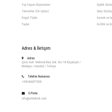
Yay Yapım Ekipmanları
Üyelik Sözl
Temrenler (Ok Uçları)
Satış Sözle
Dogal Tüyler
Garanti ve İ
Yaylar
Gizlilik ve G
Adres & İletişim
Adres
Çınar mah. Mehmet Reis Sok. No:1-B Küçükyalı /
Maltepe / Istanbul / Türkiye
Telefon Numarası
+905466077800
E-Posta
info@arkteknik.com