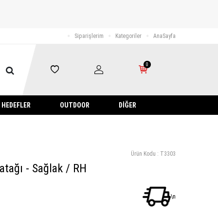
Siparişlerim
Kategoriler
AnaSayfa
0
HEDEFLER
OUTDOOR
DIĞER
Ürün Kodu :
T3303
atağı - Sağlak / RH
\n