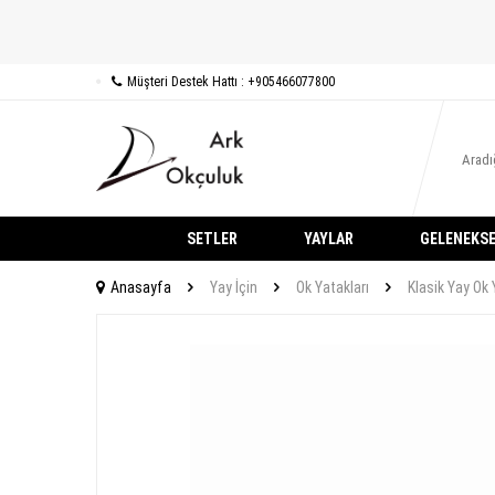
Müşteri Destek Hattı : +905466077800
SETLER
YAYLAR
GELENEKSE
Anasayfa
Yay İçin
Ok Yatakları
Klasik Yay Ok 