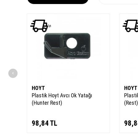
YENI
\n
Ürün
HOYT
HOYT
ir
Plastik Hoyt Avcı Ok Yatağı
Plasti
(Hunter Rest)
(Rest)
98,84
TL
98,8