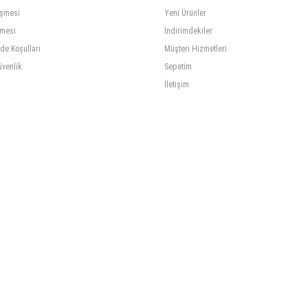
eşmesi
Yeni Ürünler
şmesi
İndirimdekiler
ade Koşulları
Müşteri Hizmetleri
üvenlik
Sepetim
İletişim