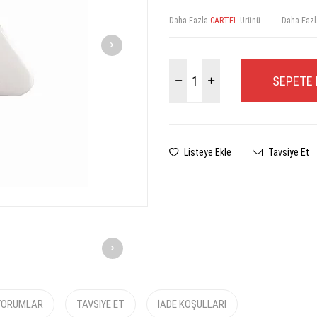
Daha Fazla
CARTEL
Ürünü
Daha Faz
SEPETE 
Listeye Ekle
Tavsiye Et
YORUMLAR
TAVSIYE ET
İADE KOŞULLARI