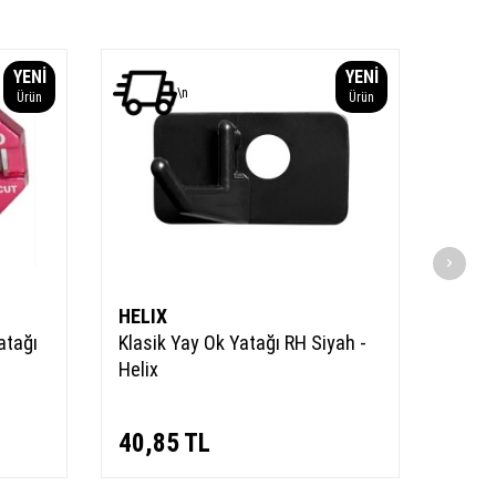
YENI
YENI
Son
\n
Ürün
Ürün
HELIX
BEAR
atağı
Klasik Yay Ok Yatağı RH Siyah -
Bear 
Helix
Rest
40,85
TL
608