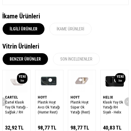
İkame Ürünleri
İLGILI ÜRÜNLER
İKAME ÜRÜNLERI
Vitrin Ürünleri
BENZER ÜRÜNLER
SON İNCELENENLER
YENI
YENI
Ürün
Ürün
CARTEL
HOYT
HOYT
HELIX
Cartel Klasik
Plastik Hoyt
Plastik Hoyt
Klasik Yay Ok
Yay Ok Yatağı -
Avcı Ok Yatağı
Süper Ok
Yatağı RH
Sağlak / RH
(Hunter Rest)
Yatağı (Rest)
Siyah - Helix
32,92
TL
98,77
TL
98,77
TL
40,83
TL