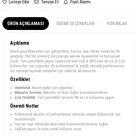
Listeye Ekle
Tavsiye Et
Fiyat Alarmı
ÜRÜN AÇIKLAMASI
ÖDEME SEÇENEKLERI
YORUMLAR
Açıklama
Klasik yay kullanıcıları için geliştirilmiş, hassas ayar imkanı sunan bir ok
yatağıdır. CNC’de işlenmiş parçalarıyla yüksek dayanıklılık ve hassasiyet
sunar. Ters çevrilebilir yapısı sayesinde hem sağ el (RH) hem de sol el (LH)
kullanıcıları için uygundur. Bu profesyonel ok yatağı, okçuluk performansını
üst seviyeye taşımak isteyenler için ideal bir aksesuardır.
Özellikler
Uyumluluk
: Klasik yaylar için uygundur.
Mıknatıs Sistemi
: Mıknatıs ile okun doğru konumlandırılması.
Çok Yönlülük
: Ters çevrilebilir tasarım, RH ve LH kullanıma uygun.
Önemli Notlar
Profesyonel okçular ve performansını artırmak isteyen kullanıcılar için
tasarlanmıştır.
Hassas ayar imkanıyla okun ideal konumlandırılmasını sağlar.
Sağlam yapısı ile uzun süreli kullanım sunar.