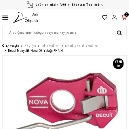
Ürünlerimizin %90 nı Stoktan Teslimdir.
0
Anasayfa
Yay İçin
Ok Yatakları
Klasik Yay Ok Yatakları
Decut Manyetik Nova Ok Yatağı RH/LH
YENI
Ürün