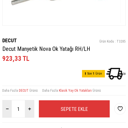
DECUT
Ürün Kodu :
T3285
Decut Manyetik Nova Ok Yatağı RH/LH
923,33
TL
Son
1
Ürün
\n
Daha Fazla
DECUT
Ürünü
Daha Fazla
Klasik Yay Ok Yatakları
Ürünü
SEPETE EKLE