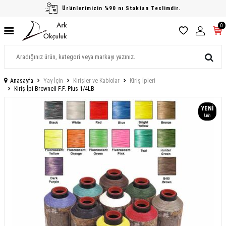
Ürünlerimizin %90 nı Stoktan Teslimdir.
0
Anasayfa
Yay İçin
Kirişler ve Kablolar
Kiriş İpleri
Kiriş İpi Brownell F.F. Plus 1/4LB
YENI
Ürün