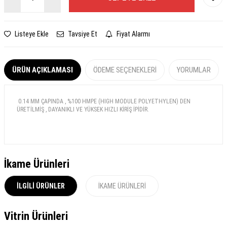
Listeye Ekle
Tavsiye Et
Fiyat Alarmı
ÜRÜN AÇIKLAMASI
ÖDEME SEÇENEKLERI
YORUMLAR
0.14 MM ÇAPINDA , %100 HMPE (HIGH MODULE POLYETHYLEN) DEN
ÜRETİLMİŞ , DAYANIKLI VE YÜKSEK HIZLI KİRİŞ İPİDİR.
İkame Ürünleri
İLGILI ÜRÜNLER
İKAME ÜRÜNLERI
Vitrin Ürünleri