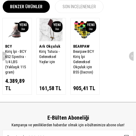
BENZER ÜRÜNLER
SON İNCELENENLER
YENI
YENI
YENI
Ürün
Ürün
Ürün
BCY
Ark Okçuluk
BEARPAW
Kiriş İpi - BCY
Kiriş Tutucu -
Bearpaw BCY
652 Spectra -
Geleneksel
Kiriş İpi
1/4 LBS
Yaylar için
Geleneksel
(Yaklaşık 115
Okçuluk için
gram)
B55 (Dacron)
4.389,89
TL
161,58
TL
905,41
TL
E-Bülten Aboneliği
Kampanya ve yeniliklerden haberdar olmak için e-bültenimize abone olun!