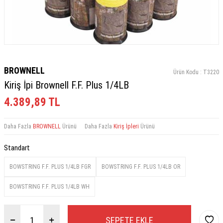
BROWNELL
Ürün Kodu :
T3220
Kiriş İpi Brownell F.F. Plus 1/4LB
4.389,89
TL
Daha Fazla
BROWNELL
Ürünü
Daha Fazla
Kiriş İpleri
Ürünü
Standart
BOWSTRING F.F. PLUS 1/4LB FGR
BOWSTRING F.F. PLUS 1/4LB OR
BOWSTRING F.F. PLUS 1/4LB WH
SEPETE EKLE