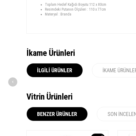
Toplam Hedef Kağıdı Boyutu:112 x 80cm
Resimdeki Putanıın Ölçüleri : 110 x 77cm
Materyal : Branda
İkame Ürünleri
İLGILI ÜRÜNLER
İKAME ÜRÜNLE
Vitrin Ürünleri
BENZER ÜRÜNLER
SON İNCELE