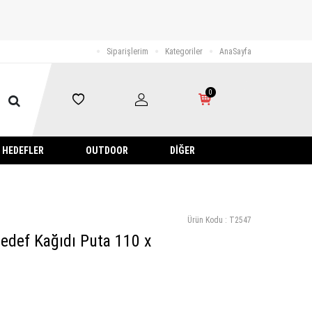
Siparişlerim
Kategoriler
AnaSayfa
0
HEDEFLER
OUTDOOR
DIĞER
Ürün Kodu :
T2547
edef Kağıdı Puta 110 x