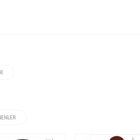
RI
NENLER