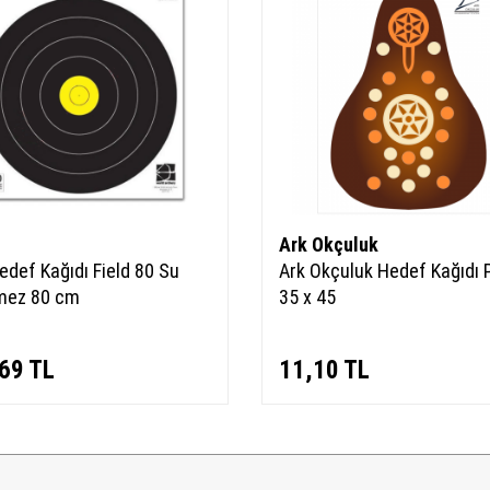
Ark Okçuluk
def Kağıdı Field 80 Su
Ark Okçuluk Hedef Kağıdı 
mez 80 cm
35 x 45
69
TL
11,10
TL