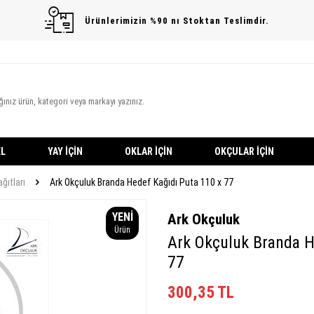
Ürünlerimizin %90 nı Stoktan Teslimdir.
L
YAY İÇIN
OKLAR İÇIN
OKÇULAR İÇIN
ğıtları
Ark Okçuluk Branda Hedef Kağıdı Puta 110 x 77
YENI
Ark Okçuluk
Ürün
Ark Okçuluk Branda H
77
300,35
TL