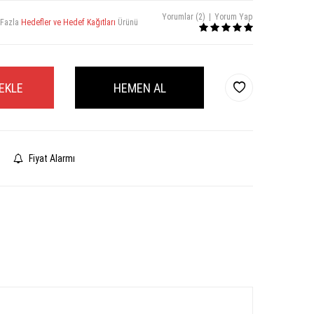
Yorumlar (2)
|
Yorum Yap
 Fazla
Hedefler ve Hedef Kağıtları
Ürünü
EKLE
HEMEN AL
Fiyat Alarmı