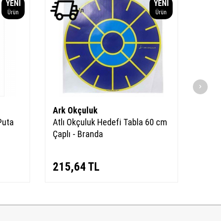
YENI
YENI
\n
Ürün
Ürün
Ark Okçuluk
Ark 
Puta
Atlı Okçuluk Hedefi Tabla 60 cm
Atlı 
Çaplı - Branda
Çaplı
215,64
TL
197