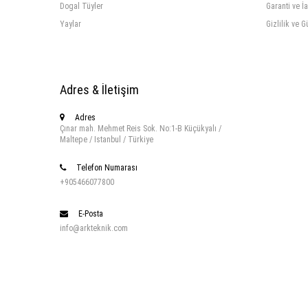
Dogal Tüyler
Garanti ve İ
Yaylar
Gizlilik ve G
Adres & İletişim
Adres
Çınar mah. Mehmet Reis Sok. No:1-B Küçükyalı /
Maltepe / Istanbul / Türkiye
Telefon Numarası
+905466077800
E-Posta
info@arkteknik.com