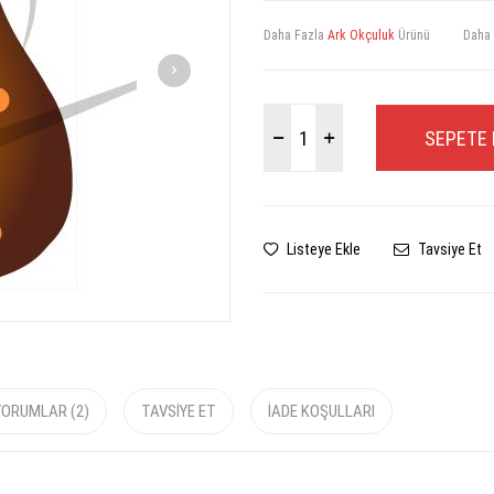
Daha Fazla
Ark Okçuluk
Ürünü
Daha
SEPETE 
Listeye Ekle
Tavsiye Et
YORUMLAR (2)
TAVSIYE ET
İADE KOŞULLARI