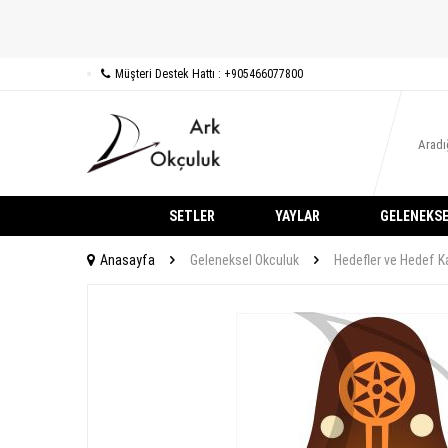
Müşteri Destek Hattı : +905466077800
SETLER
YAYLAR
GELENEKSE
Anasayfa
Geleneksel Okculuk
Hedefler ve Hedef Ka