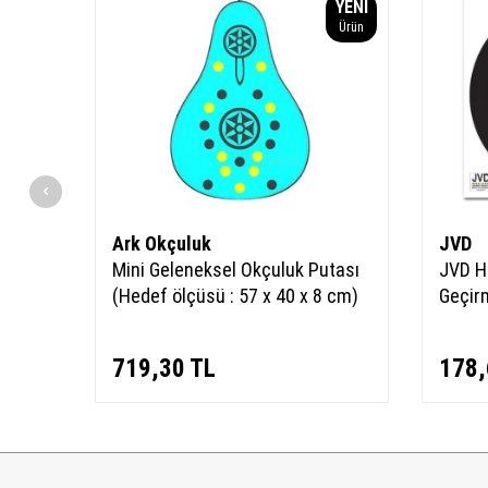
YENI
Ürün
Ark Okçuluk
JVD
 Hindi
Mini Geleneksel Okçuluk Putası
JVD He
(Hedef ölçüsü : 57 x 40 x 8 cm)
Geçir
719,30
TL
178,