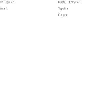
ade Koşulları
Müşteri Hizmetleri
üvenlik
Sepetim
İletişim