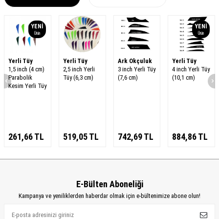
YENI
YENI
Ürün
Ürün
Yerli Tüy
Yerli Tüy
Ark Okçuluk
Yerli Tüy
1,5 inch (4 cm)
2,5 inch Yerli
3 inch Yerli Tüy
4 inch Yerli Tüy
Parabolik
Tüy (6,3 cm)
(7,6 cm)
(10,1 cm)
Kesim Yerli Tüy
261,66
TL
519,05
TL
742,69
TL
884,86
TL
E-Bülten Aboneliği
Kampanya ve yeniliklerden haberdar olmak için e-bültenimize abone olun!