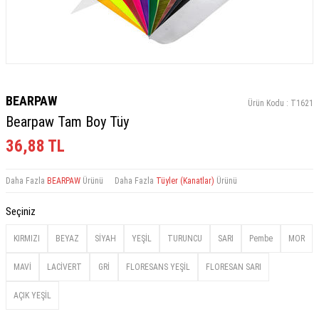
BEARPAW
Ürün Kodu :
T1621
Bearpaw Tam Boy Tüy
36,88
TL
Daha Fazla
BEARPAW
Ürünü
Daha Fazla
Tüyler (Kanatlar)
Ürünü
Seçiniz
KIRMIZI
BEYAZ
SİYAH
YEŞİL
TURUNCU
SARI
Pembe
MOR
MAVİ
LACİVERT
GRİ
FLORESANS YEŞİL
FLORESAN SARI
AÇIK YEŞİL