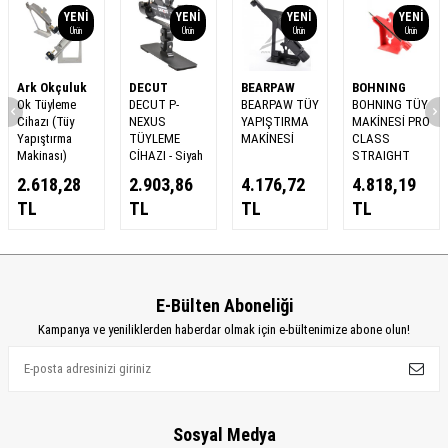
YENI
YENI
YENI
YENI
Ürün
Ürün
Ürün
Ürün
Ark Okçuluk
DECUT
BEARPAW
BOHNING
Ok Tüyleme
DECUT P-
BEARPAW TÜY
BOHNING TÜY
Cihazı (Tüy
NEXUS
YAPIŞTIRMA
MAKİNESİ PRO
Yapıştırma
TÜYLEME
MAKİNESİ
CLASS
Makinası)
CİHAZI - Siyah
STRAIGHT
2.618,28
2.903,86
4.176,72
4.818,19
TL
TL
TL
TL
E-Bülten Aboneliği
Kampanya ve yeniliklerden haberdar olmak için e-bültenimize abone olun!
Sosyal Medya