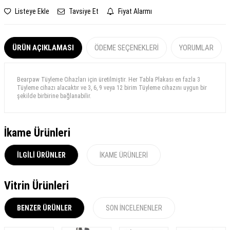
Listeye Ekle
Tavsiye Et
Fiyat Alarmı
ÜRÜN AÇIKLAMASI
ÖDEME SEÇENEKLERI
YORUMLAR
Bearpaw Tüyleme Cihazları için üretilmiştir. Her Tabla Plakası en fazla 3
Tüyleme cihazı alacaktır ve 3, 6, 9 veya 12 birim Tüyleme cihazını uygun bir
şekilde birbirine bağlanabilir.
İkame Ürünleri
İLGILI ÜRÜNLER
İKAME ÜRÜNLERI
Vitrin Ürünleri
BENZER ÜRÜNLER
SON İNCELENENLER