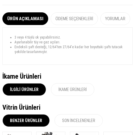
ÜRÜN AÇIKLAMASI
ÖDEME SEÇENEKLERI
YORUMLAR
3 veya 4 tüylü ok yapabilirsiniz.
Ayarlanabilir tüy ve gez açıları.
Endeksli şaft desteği, 12/64'ten 27/64'e kadar her boyuttaki şaftı tutacak
şekilde tasarlanmıştır.
İkame Ürünleri
İLGILI ÜRÜNLER
İKAME ÜRÜNLERI
Vitrin Ürünleri
BENZER ÜRÜNLER
SON İNCELENENLER