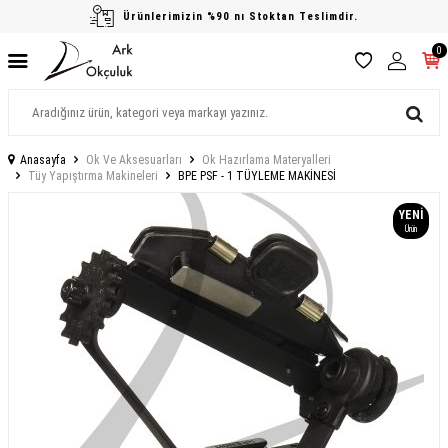
Ürünlerimizin %90 nı Stoktan Teslimdir.
0
Anasayfa
Ok Ve Aksesuarları
Ok Hazırlama Materyalleri
Tüy Yapıştırma Makineleri
BPE PSF - 1 TÜYLEME MAKİNESİ
YENI
Ürün