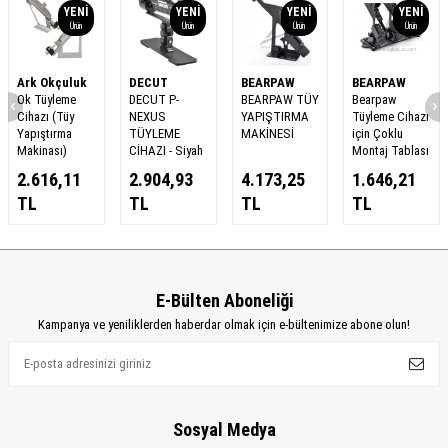
YENI
YENI
YENI
YENI
Ürün
Ürün
Ürün
Ürün
Ark Okçuluk
DECUT
BEARPAW
BEARPAW
Ok Tüyleme
DECUT P-
BEARPAW TÜY
Bearpaw
Cihazı (Tüy
NEXUS
YAPIŞTIRMA
Tüyleme Cihazı
Yapıştırma
TÜYLEME
MAKİNESİ
için Çoklu
Makinası)
CİHAZI - Siyah
Montaj Tablası
2.616,11
2.904,93
4.173,25
1.646,21
TL
TL
TL
TL
E-Bülten Aboneliği
Kampanya ve yeniliklerden haberdar olmak için e-bültenimize abone olun!
Sosyal Medya