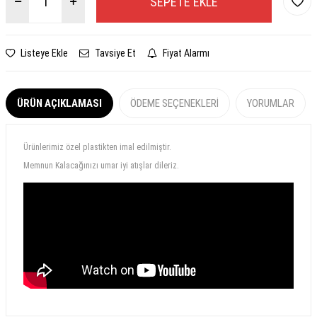
SEPETE EKLE
Listeye Ekle
Tavsiye Et
Fiyat Alarmı
ÜRÜN AÇIKLAMASI
ÖDEME SEÇENEKLERI
YORUMLAR
Ürünlerimiz özel plastikten imal edilmiştir.
Memnun Kalacağınızı umar iyi atışlar dileriz.