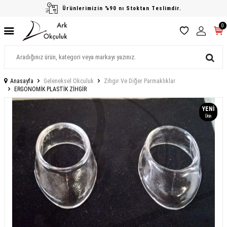
Ürünlerimizin %90 nı Stoktan Teslimdir.
0
Anasayfa
Geleneksel Okculuk
Zihgir Ve Diğer Parmaklıklar
ERGONOMİK PLASTİK ZİHGİR
YENI
Ürün