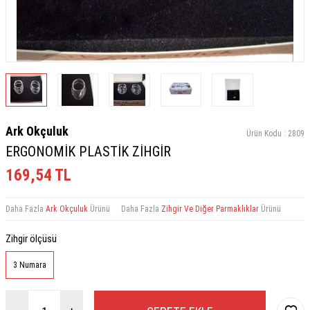
Ark Okçuluk
Ürün Kodu :
2809
ERGONOMİK PLASTİK ZİHGİR
169,54
TL
Daha Fazla
Ark Okçuluk
Ürünü
Daha Fazla
Zihgir Ve Diğer Parmaklıklar
Ürünü
Zihgir ölçüsü
3 Numara