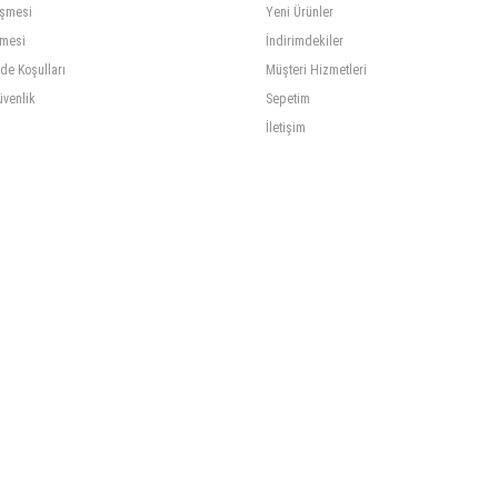
eşmesi
Yeni Ürünler
şmesi
İndirimdekiler
ade Koşulları
Müşteri Hizmetleri
üvenlik
Sepetim
İletişim