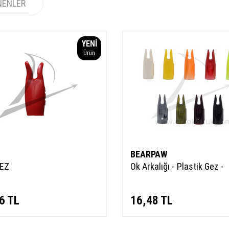
NENLER
YENI
Ürün
BEARPAW
EZ
Ok Arkalığı - Plastik Gez -
6
TL
16,48
TL