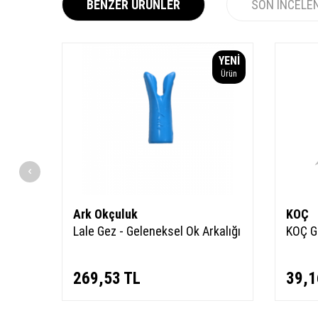
BENZER ÜRÜNLER
SON İNCELE
YENI
YENI
Ürün
Ürün
Ark Okçuluk
KOÇ
Lale Gez - Geleneksel Ok Arkalığı
KOÇ G
269,53
TL
39,1