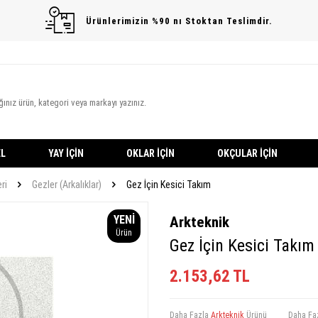
Ürünlerimizin %90 nı Stoktan Teslimdir.
L
YAY İÇIN
OKLAR İÇIN
OKÇULAR İÇIN
ri
Gezler (Arkalıklar)
Gez İçin Kesici Takım
YENI
Arkteknik
Ürün
Gez İçin Kesici Takım
2.153,62
TL
Daha Fazla
Arkteknik
Ürünü
Daha Fa