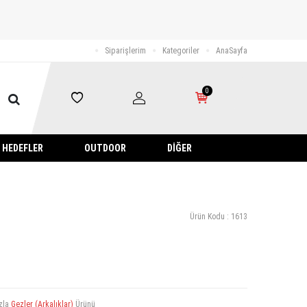
Siparişlerim
Kategoriler
AnaSayfa
0
HEDEFLER
OUTDOOR
DIĞER
Ürün Kodu :
1613
zla
Gezler (Arkalıklar)
Ürünü