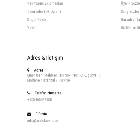
Yay Yapım Ekipmanları
Üyelik Sözl
Temrenler (Ok Uçları)
Satış Sözle
Dogal Tüyler
Garanti ve İ
Yaylar
Gizlilik ve G
Adres & İletişim
Adres
Çınar mah. Mehmet Reis Sok. No:1-B Küçükyalı /
Maltepe / Istanbul / Türkiye
Telefon Numarası
+905466077800
E-Posta
info@arkteknik.com