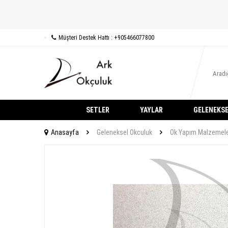
Müşteri Destek Hattı : +905466077800
SETLER
YAYLAR
GELENEKSE
Anasayfa
Geleneksel Okculuk
Ok Yapım Malzemele