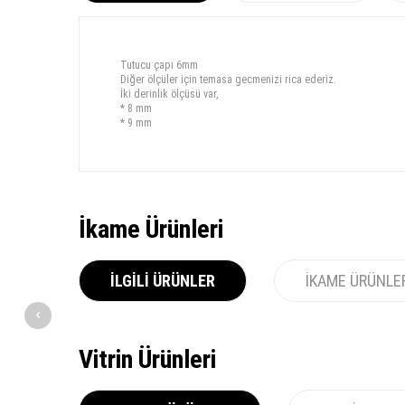
Tutucu çapı 6mm
Diğer ölçüler için temasa gecmenizi rica ederiz.
İki derinlik ölçüsü var,
* 8 mm
* 9 mm
İkame Ürünleri
İLGILI ÜRÜNLER
İKAME ÜRÜNLE
Vitrin Ürünleri