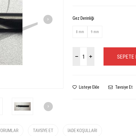
Gez Derinliği
8 mm
9 mm
SEPETE 
Listeye Ekle
Tavsiye Et
YORUMLAR
TAVSIYE ET
İADE KOŞULLARI