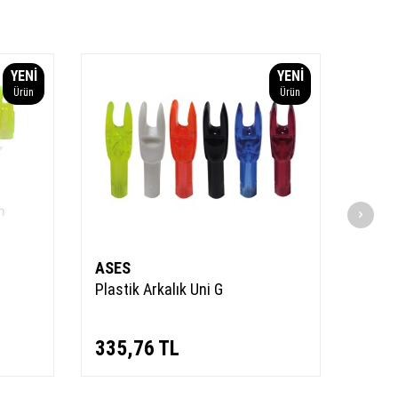
YENI
YENI
Ürün
Ürün
ASES
Ark 
Plastik Arkalık Uni G
Ahşap
335,76
TL
19,