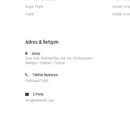
Dogal Tüyler
Garanti ve İ
Yaylar
Gizlilik ve G
Adres & İletişim
Adres
Çınar mah. Mehmet Reis Sok. No:1-B Küçükyalı /
Maltepe / Istanbul / Türkiye
Telefon Numarası
+905466077800
E-Posta
info@arkteknik.com