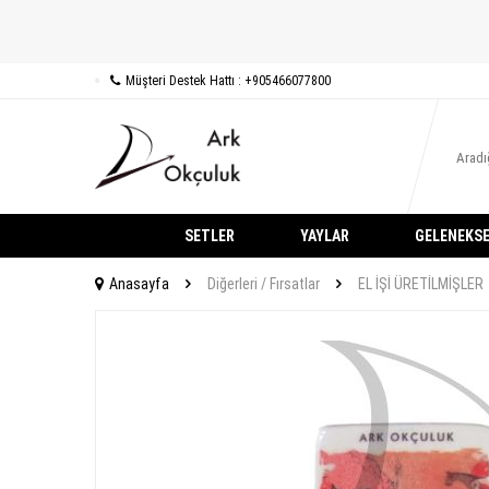
Müşteri Destek Hattı : +905466077800
SETLER
YAYLAR
GELENEKSE
Anasayfa
Diğerleri / Fırsatlar
EL İŞİ ÜRETİLMİŞLER