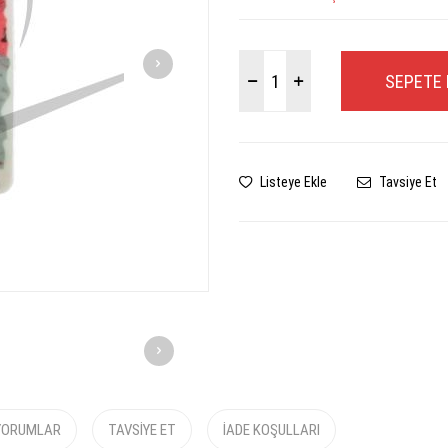
SEPETE 
Listeye Ekle
Tavsiye Et
YORUMLAR
TAVSIYE ET
İADE KOŞULLARI