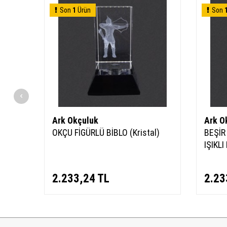
Son
1
Ürün
Son
Ark Okçuluk
Ark O
OKÇU FİGÜRLÜ BİBLO (Kristal)
BEŞİR
IŞIKLI
2.233,24
TL
2.23