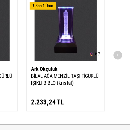
Son
1
Ürün
Son
+ 1
Ark Okçuluk
Ark 
İGÜRLÜ
BİLAL AĞA MENZİL TAŞI FİGÜRLÜ
BİLAL
IŞIKLI BİBLO (kristal)
BİBLO
2.233,24
TL
2.2