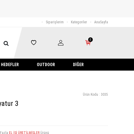
Siparişlerim
Kategoriler
AnaSayfa
0
HEDEFLER
OUTDOOR
DIĞER
Ürün Kodu :
3035
yatur 3
 Fazla
EL İŞİ ÜRETİLMİŞLER
Ürünü