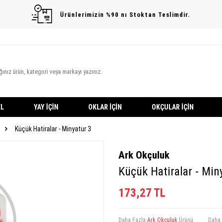
Ürünlerimizin %90 nı Stoktan Teslimdir.
L
YAY İÇIN
OKLAR İÇIN
OKÇULAR İÇIN
Küçük Hatiralar - Minyatur 3
Ark Okçuluk
Küçük Hatiralar - Min
173,27
TL
Daha Fazla
Ark Okçuluk
Ürünü
Daha