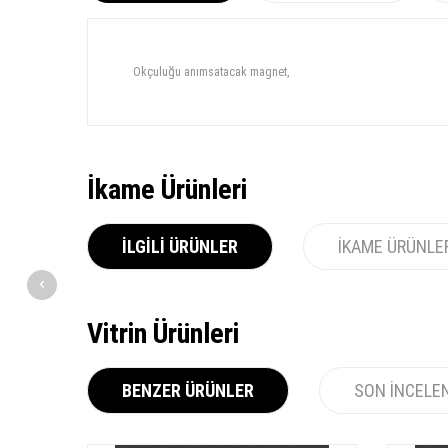
Okçuluğu anımsatacak magnet,
İkame Ürünleri
İLGILI ÜRÜNLER
İKAME ÜRÜNLE
Vitrin Ürünleri
BENZER ÜRÜNLER
SON İNCELE