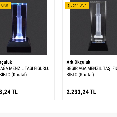
1
Ürün
Son
1
Ürün
kçuluk
Ark Okçuluk
 AĞA MENZİL TAŞI FİGÜRLÜ
BEŞİR AĞA MENZİL TAŞI F
 BİBLO (Kristal)
BİBLO (Kristal)
3,24
TL
2.233,24
TL