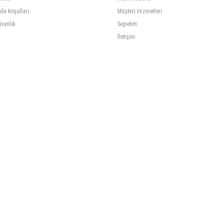
ade Koşulları
Müşteri Hizmetleri
üvenlik
Sepetim
İletişim