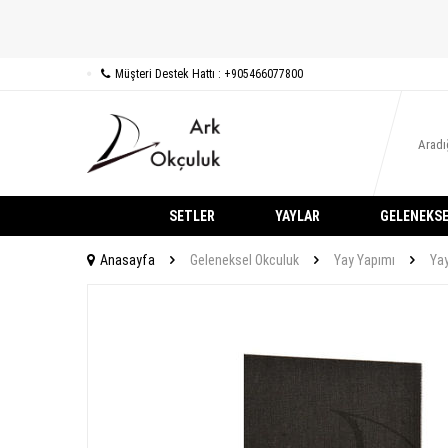
Müşteri Destek Hattı : +905466077800
SETLER
YAYLAR
GELENEKSE
Anasayfa
Geleneksel Okculuk
Yay Yapımı
Ya