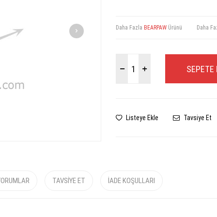
Daha Fazla
BEARPAW
Ürünü
Daha Fa
SEPETE 
Listeye Ekle
Tavsiye Et
YORUMLAR
TAVSIYE ET
İADE KOŞULLARI