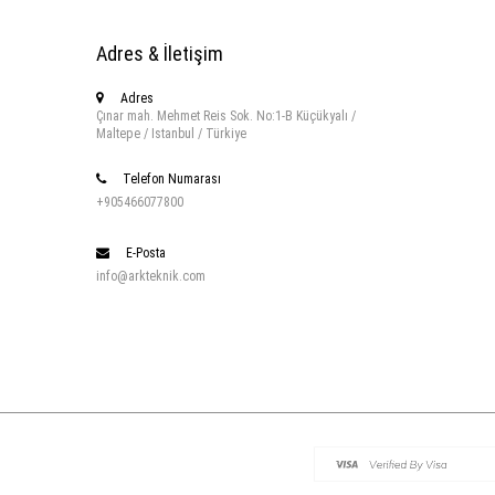
Adres & İletişim
Adres
Çınar mah. Mehmet Reis Sok. No:1-B Küçükyalı /
Maltepe / Istanbul / Türkiye
Telefon Numarası
+905466077800
E-Posta
info@arkteknik.com