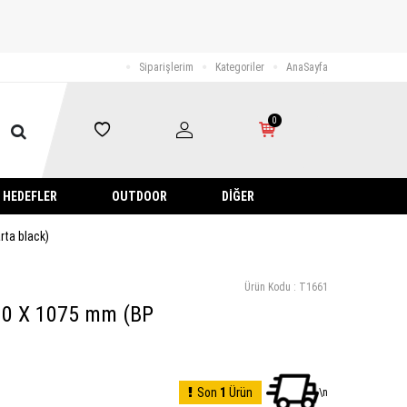
Siparişlerim
Kategoriler
AnaSayfa
0
HEDEFLER
OUTDOOR
DIĞER
rta black)
Ürün Kodu :
T1661
510 X 1075 mm (BP
Son
1
Ürün
\n