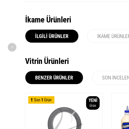
İkame Ürünleri
İLGILI ÜRÜNLER
İKAME ÜRÜNLE
Vitrin Ürünleri
BENZER ÜRÜNLER
SON İNCELE
YENI
Son
1
Ürün
YENI
Ürün
Ürün