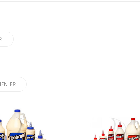
RI
NENLER