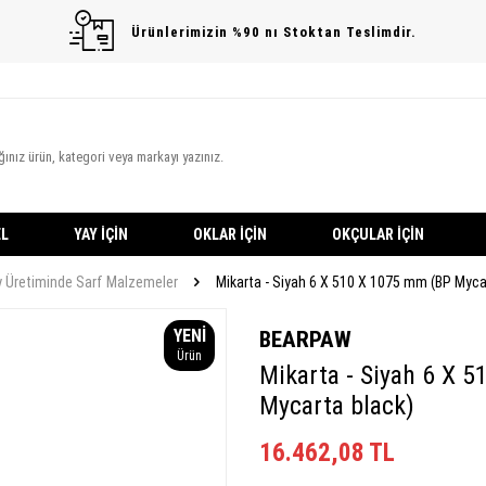
Ürünlerimizin %90 nı Stoktan Teslimdir.
L
YAY İÇIN
OKLAR İÇIN
OKÇULAR İÇIN
y Üretiminde Sarf Malzemeler
Mikarta - Siyah 6 X 510 X 1075 mm (BP Myca
YENI
BEARPAW
Ürün
Mikarta - Siyah 6 X 
Mycarta black)
16.462,08
TL