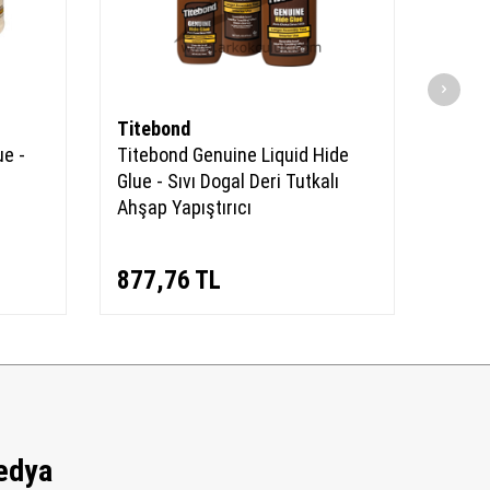
Titebond
Tite
ue -
Titebond Genuine Liquid Hide
Titeb
Glue - Sıvı Dogal Deri Tutkalı
Ahşap
Ahşap Yapıştırıcı
877,76
TL
472
edya