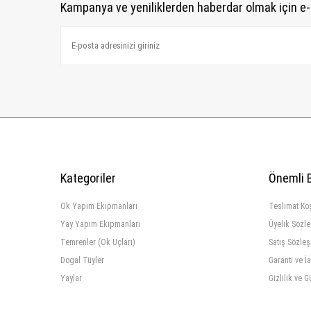
Kampanya ve yeniliklerden haberdar olmak için e-
Kategoriler
Önemli B
Ok Yapım Ekipmanları
Teslimat Koş
Yay Yapım Ekipmanları
Üyelik Sözl
Temrenler (Ok Uçları)
Satış Sözle
Dogal Tüyler
Garanti ve İ
Yaylar
Gizlilik ve G