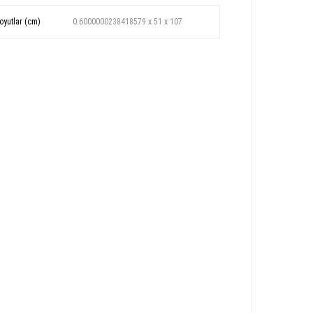
oyutlar (cm)
0.6000000238418579 x 51 x 107