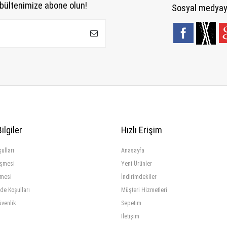
bültenimize abone olun!
Sosyal medyaya
ilgiler
Hızlı Erişim
ulları
Anasayfa
eşmesi
Yeni Ürünler
şmesi
İndirimdekiler
ade Koşulları
Müşteri Hizmetleri
üvenlik
Sepetim
İletişim