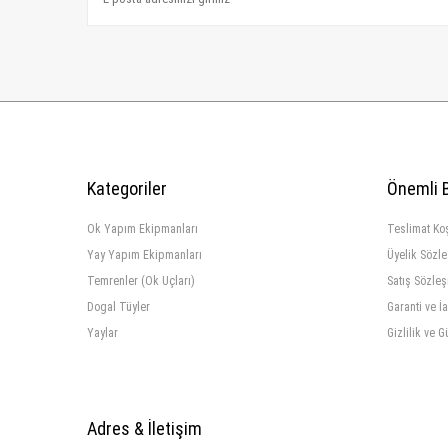
Kategoriler
Önemli B
Ok Yapım Ekipmanları
Teslimat Koş
Yay Yapım Ekipmanları
Üyelik Sözl
Temrenler (Ok Uçları)
Satış Sözle
Dogal Tüyler
Garanti ve İ
Yaylar
Gizlilik ve G
Adres & İletişim