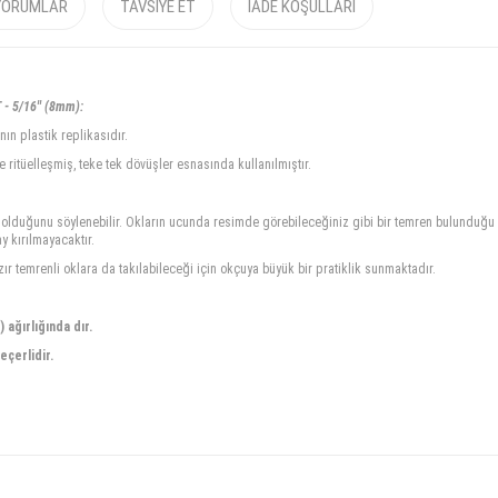
YORUMLAR
TAVSIYE ET
İADE KOŞULLARI
- 5/16'' (8mm):
ın plastik replikasıdır.
itüelleşmiş, teke tek dövüşler esnasında kullanılmıştır.
ı olduğunu söylenebilir. Okların ucunda resimde görebileceğiniz gibi bir temren bulunduğu
y kırılmayacaktır.
ır temrenli oklara da takılabileceği için okçuya büyük bir pratiklik sunmaktadır.
 ağırlığında dır.
eçerlidir.