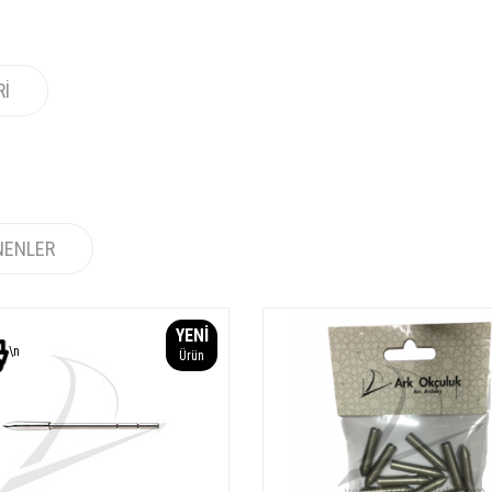
RI
NENLER
YENI
\n
Ürün