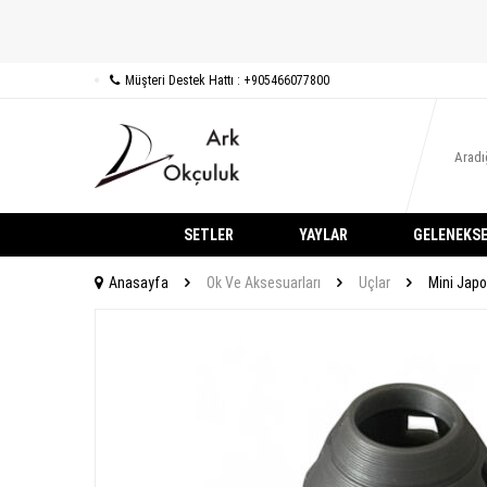
Müşteri Destek Hattı : +905466077800
SETLER
YAYLAR
GELENEKSE
Anasayfa
Ok Ve Aksesuarları
Uçlar
Mini Japo