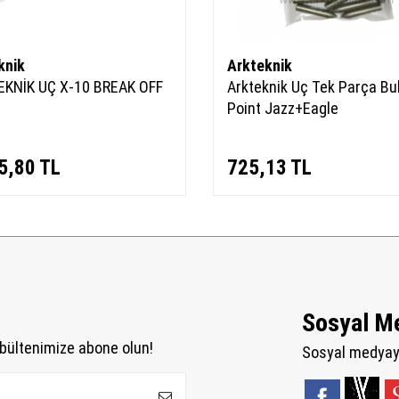
knik
Arkteknik
EKNİK UÇ X-10 BREAK OFF
Arkteknik Uç Tek Parça Bul
Point Jazz+Eagle
5,80
TL
725,13
TL
Sosyal M
bültenimize abone olun!
Sosyal medyaya