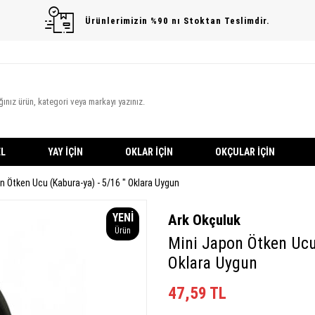
Ürünlerimizin %90 nı Stoktan Teslimdir.
L
YAY İÇIN
OKLAR İÇIN
OKÇULAR İÇIN
n Ötken Ucu (Kabura-ya) - 5/16 " Oklara Uygun
YENI
Ark Okçuluk
Ürün
Mini Japon Ötken Ucu 
Oklara Uygun
47,59
TL