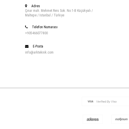
Adres
Çınar mah. Mehmet Reis Sok. No:1-B Küçükyalı /
Maltepe / Istanbul / Türkiye
Telefon Numarası
+905466077800
E-Posta
info@arkteknik.com