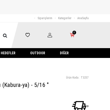
Siparişlerim
Kategoriler
AnaSayfa
0
HEDEFLER
OUTDOOR
DIĞER
Ürün Kodu :
T3257
(Kabura-ya) - 5/16 "
\n