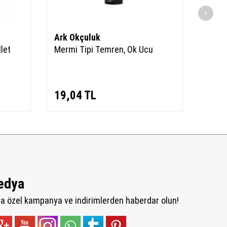
Ark Okçuluk
Ark 
let
Mermi Tipi Temren, Ok Ucu
Mermi
Ok Uc
19,04
TL
34,
edya
 özel kampanya ve indirimlerden haberdar olun!