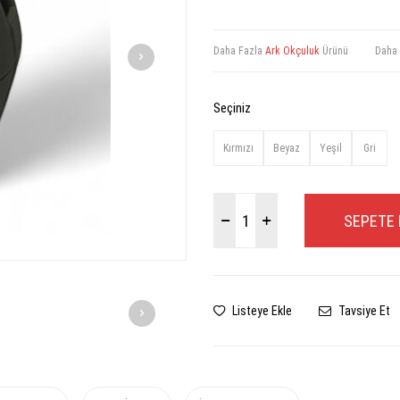
Daha Fazla
Ark Okçuluk
Ürünü
Daha
Seçiniz
Kırmızı
Beyaz
Yeşil
Gri
SEPETE 
Listeye Ekle
Tavsiye Et