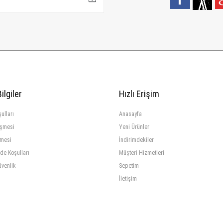
ilgiler
Hızlı Erişim
ulları
Anasayfa
eşmesi
Yeni Ürünler
şmesi
İndirimdekiler
ade Koşulları
Müşteri Hizmetleri
üvenlik
Sepetim
İletişim