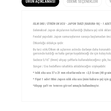
ÜRÜN AÇIKLAMASI
ÖDEME SEÇENEKLERI
ISLIK OKU / ÖTKÜN OK UCU - JAPON TARZI (KABURA-YA) - 1 ADET 
Geleneksel Japon okçularının kullandığı (Kabura-ya) ıslık okların
Feodal yapıdaki Japon samuraylarının savaşa başlamadan önce r
Ötkünlüğü oldukça iyidir.
Bu tarz ıslık/Ötken ok uçlarının aslında darbeye daha korunakl
gerisinde kaldığı ve hatta geriye kayabileceği de için kolay kola
Sadece 5/16'' (8mm) ahşap şaftlarla kullanabileceğiniz gibi, haz
Sünger / Eva hedeflere rahatlıkla atılabileceğini söyleyebilir.
* Islık oku ucu 37 x 21 mm ebatlarında ve ~2,5 Gram (40 grain)
* Fiyat 1 adet Mini Japon ıslık oku ucu (mini kabura-ya) için g
*Ahşap şaft ve temren görsel amaçla kullanılmıştır.