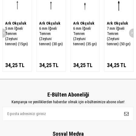
Ark Okçuluk
Ark Okçuluk
Ark Okçuluk
Ark Okçuluk
5 mm İğneli
6 mm İğneli
6 mm İğneli
7 mm İğneli
Temren
Temren
Temren
Temren
(Zeytuni
(Zeytuni
(Zeytuni
(Zeytuni
temren) (15gn)
temren) (30 gn)
temren) (35 gn)
temren) (50 gn)
34,25
TL
34,25
TL
34,25
TL
34,25
TL
E-Bülten Aboneliği
Kampanya ve yeniliklerden haberdar olmak için e-bültenimize abone olun!
Sosyal Medya