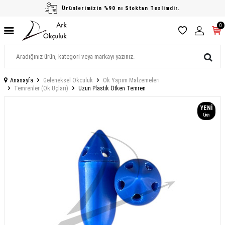
Ürünlerimizin %90 nı Stoktan Teslimdir.
0
Anasayfa
Geleneksel Okculuk
Ok Yapım Malzemeleri
Temrenler (Ok Uçları)
Uzun Plastik Ötken Temren
YENI
Ürün