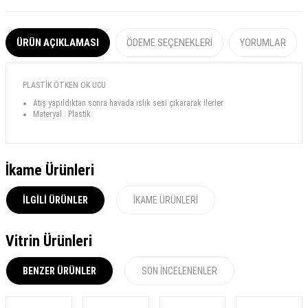
ÜRÜN AÇIKLAMASI
ÖDEME SEÇENEKLERI
YORUMLAR
PLASTİK ÖTKEN OK UCU
Atış yapıldıktan sonra havada ıslık sesi çıkararak ilerler
Materyal : Plastik
İkame Ürünleri
İLGILI ÜRÜNLER
İKAME ÜRÜNLERI
Vitrin Ürünleri
BENZER ÜRÜNLER
SON İNCELENENLER