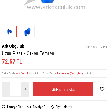
Ark Okçuluk
Ürün Kodu :
T3191
Uzun Plastik Ötken Temren
72,57
TL
Daha Fazla
Ark Okçuluk
Ürünü
Daha Fazla
Temrenler (Ok Uçları)
Ürünü
SEPETE EKLE
Listeye Ekle
Tavsiye Et
Fiyat Alarmı