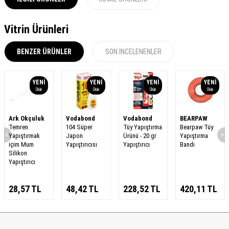
Vitrin Ürünleri
BENZER ÜRÜNLER
SON İNCELENENLER
YENI
YENI
YENI
YENI
Ürün
Ürün
Ürün
Ürün
Ark Okçuluk
Vodabond
Vodabond
BEARPAW
Temren
104 Süper
Tüy Yapıştırma
Bearpaw Tüy
Yapıştırmak
Japon
Ürünü - 20 gr
Yapıştırma
içim Mum
Yapıştırıcısı
Yapıştırıcı
Bandı
Silikon
Yapıştırıcı
28,57
TL
48,42
TL
228,52
TL
420,11
TL