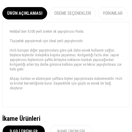
ÜRÜN AÇIKLAMASI
ÖDEME SEÇENEKLERI
YORUMLAR
Nebbal'den %100 yerli üretim ok yapıştırıcısı Punta.
Tüy/yelek yapıştırmak için ideal yerli yapıştırıcıdır.
Hızlı kuruyan diğer yapıştırıcılara göre çok daha esnek kullanım sağlar;
böylece tüylerde kolaylıkla kopma yaşanmaz. Kırılganlığı fazla olan Japon
yapıştırıcısı tüylerinizin şaftla birleşme noktasını kaskatı yapacağından
kırılganlığı artan tüy darbe görünce kalkma yapar ve tekrar yapıştırılması zor
hale gelir.
Ahşap, karbon ve alüminyum şaftlara tüyleri yapıştırmada mükemmeldir. Hızlı
ve kristal berraklığında kurur. Dayanıklılık için güçlü ve esnek bir bağ
oluşturur.
İkame Ürünleri
İLGILI ÜRÜNLER
İKAME ÜRÜNLERI