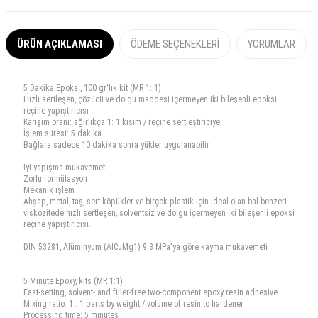
ÜRÜN AÇIKLAMASI
ÖDEME SEÇENEKLERI
YORUMLAR
5 Dakika Epoksi, 100 gr'lık kit (MR 1: 1)
Hızlı sertleşen, çözücü ve dolgu maddesi içermeyen iki bileşenli epoksi
reçine yapıştırıcısı
Karışım oranı: ağırlıkça 1: 1 kısım / reçine sertleştiriciye
İşlem süresi: 5 dakika
Bağlara sadece 10 dakika sonra yükler uygulanabilir
İyi yapışma mukavemeti
Zorlu formülasyon
Mekanik işlem
Ahşap, metal, taş, sert köpükler ve birçok plastik için ideal olan bal benzeri
viskozitede hızlı sertleşen, solventsiz ve dolgu içermeyen iki bileşenli epoksi
reçine yapıştırıcısı.
DIN 53281, Alüminyum (AlCuMg1) 9.3 MPa'ya göre kayma mukavemeti
5 Minute Epoxy, kits (MR 1:1)
Fast-setting, solvent- and filler-free two-component epoxy resin adhesive
Mixing ratio: 1 : 1 parts by weight / volume of resin to hardener
Processing time: 5 minutes