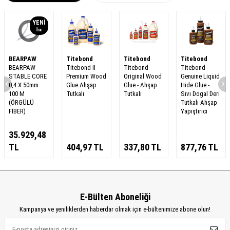
YENI
Ürün
BEARPAW
Titebond
Titebond
Titebond
BEARPAW
Titebond II
Titebond
Titebond
STABLE CORE
Premium Wood
Original Wood
Genuine Liquid
0,4 X 50mm
Glue Ahşap
Glue - Ahşap
Hide Glue -
100 M
Tutkalı
Tutkalı
Sıvı Dogal Deri
(ÖRGÜLÜ
Tutkalı Ahşap
FİBER)
Yapıştırıcı
35.929,48
TL
404,97
TL
337,80
TL
877,76
TL
E-Bülten Aboneliği
Kampanya ve yeniliklerden haberdar olmak için e-bültenimize abone olun!