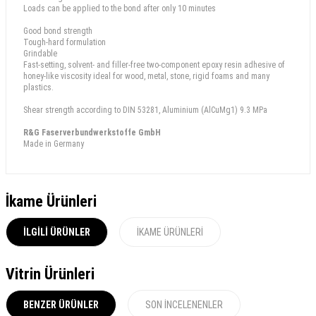
Loads can be applied to the bond after only 10 minutes
Good bond strength
Tough-hard formulation
Grindable
Fast-setting, solvent- and filler-free two-component epoxy resin adhesive of
honey-like viscosity ideal for wood, metal, stone, rigid foams and many
plastics.
Shear strength according to DIN 53281, Aluminium (AlCuMg1) 9.3 MPa
R&G Faserverbundwerkstoffe GmbH
Made in Germany
İkame Ürünleri
İLGILI ÜRÜNLER
İKAME ÜRÜNLERI
Vitrin Ürünleri
BENZER ÜRÜNLER
SON İNCELENENLER