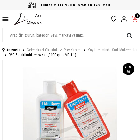
Ürünlerimizin %90 nı Stoktan Teslimdir.
0
Anasayfa
Geleneksel Okculuk
Yay Yapımı
Yay Üretiminde Sarf Malzemeler
R&G 5 dakikalık epoxy kit / 100 gr - (MR 1:1)
YENI
Ürün